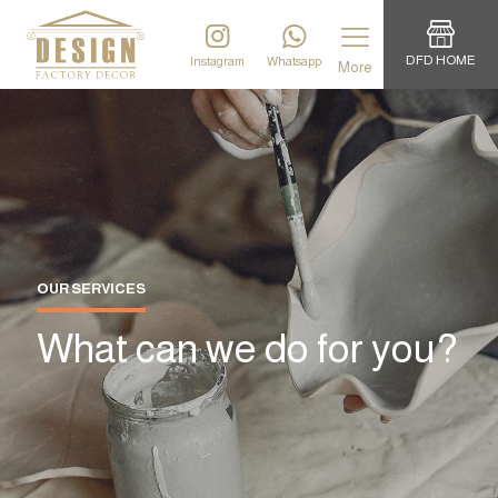
DFD HOME
Instagram
Whatsapp
More
OUR SERVICES
What can we do for you?