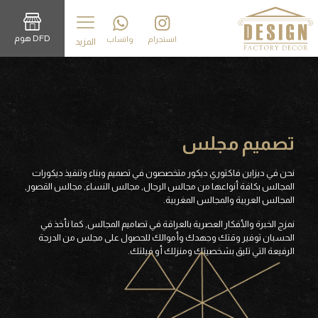
DFD هوم
انستجرام
واتساب
المزيد
تصميم مجلس
نحن في ديزاين فاكتوري ديكور متخصصون في تصميم وبناء وتنفيذ ديكورات
المجالس بكافة أنواعها من مجالس الرجال, مجالس النساء, مجالس القصور,
المجالس العربية والمجالس المغربية.
نمزج الخبرة والأفكار العصرية بالعراقة في تصاميم المجالس, كما نأخذ في
الحسبان توفير وقتك وجهدك وأموالك للحصول على مجلس من الدرجة
الرفيعة التي تليق بشخصيتك ومنزلك أو فيلتك.